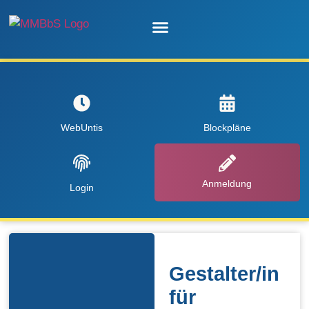
Unsere Schule
WebUntis
Blockpläne
Anmeldung
Login
Gestalter/in
für