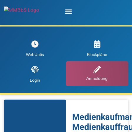
Unsere Schule
WebUntis
Blockpläne
Anmeldung
Login
Medienkaufma
Medienkauffra